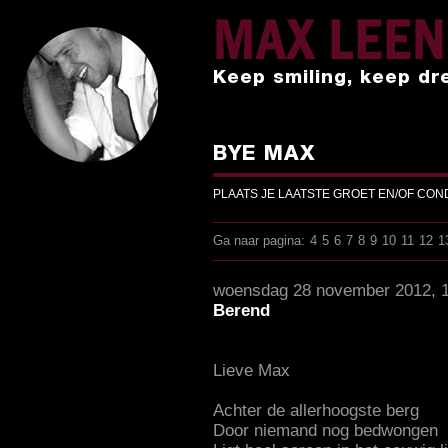
MAX LEE
Keep smiling, keep dr
BYE MAX
PLAATS JE LAATSTE GROET EN/OF CO
Ga naar pagina:
4
5
6
7
8
9
10
11
12
1
woensdag 28 november 2012, 
Berend
Lieve Max
Achter de allerhoogste berg
Door niemand nog bedwongen