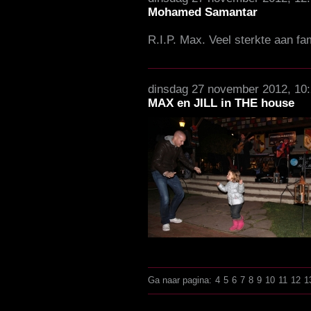
Mohamed Samantar
R.I.P. Max. Veel sterkte aan fa
dinsdag 27 november 2012, 10
MAX en JILL in THE house
Ga naar pagina:
4
5
6
7
8
9
10
11
12
1