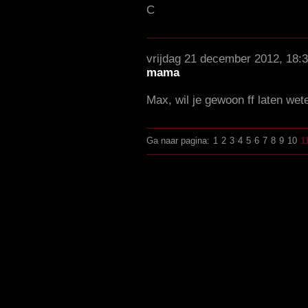
C
vrijdag 21 december 2012, 18:
mama
Max, wil je gewoon ff laten wet
Ga naar pagina:
1
2
3
4
5
6
7
8
9
10
1