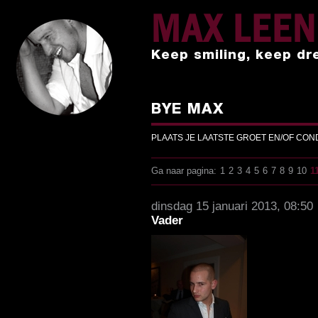
MAX LEE
Keep smiling, keep dr
BYE MAX
PLAATS JE LAATSTE GROET EN/OF CO
Ga naar pagina:
1
2
3
4
5
6
7
8
9
10
1
dinsdag 15 januari 2013, 08:50
Vader