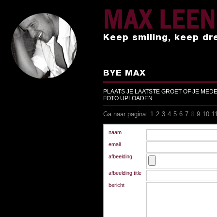
MAX LEE
Keep smiling, keep dr
BYE MAX
PLAATS JE LAATSTE GROET OF JE MED
FOTO UPLOADEN.
Ga naar pagina:
1
2
3
4
5
6
7
8
9
10
1
Ga naar pagina:
1
2
3
4
5
6
7
8
9
10
1
naam
email
afbeelding
afbeelding title
bericht