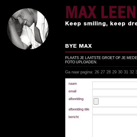
MAX LEE
Keep smiling, keep dr
BYE MAX
PLAATS JE LAATSTE GROET OF JE MED
FOTO UPLOADEN.
Ga naar pagina:
26
27
28
29
30
31
32
Ga naar pagina:
26
27
28
29
30
31
32
naam
email
afbeelding
afbeelding title
bericht