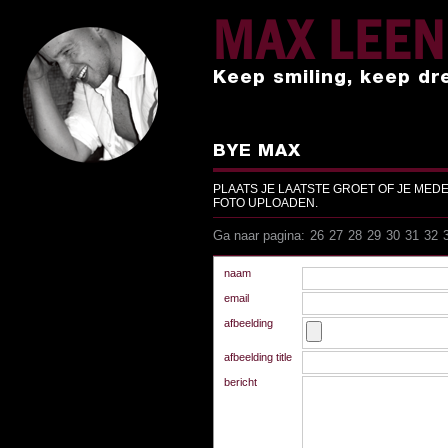
MAX LEE
Keep smiling, keep dr
BYE MAX
PLAATS JE LAATSTE GROET OF JE MED
FOTO UPLOADEN.
Ga naar pagina:
26
27
28
29
30
31
32
Ga naar pagina:
26
27
28
29
30
31
32
naam
email
afbeelding
afbeelding title
bericht