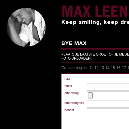
MAX LEE
Keep smiling, keep dr
BYE MAX
PLAATS JE LAATSTE GROET OF JE MED
FOTO UPLOADEN.
Ga naar pagina:
11
12
13
14
15
16
17
Ga naar pagina:
11
12
13
14
15
16
17
naam
email
afbeelding
afbeelding title
bericht