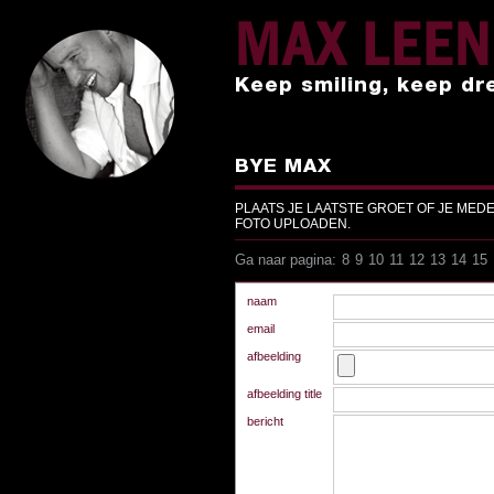
MAX LEE
Keep smiling, keep dr
BYE MAX
PLAATS JE LAATSTE GROET OF JE MED
FOTO UPLOADEN.
Ga naar pagina:
8
9
10
11
12
13
14
15
Ga naar pagina:
8
9
10
11
12
13
14
15
naam
email
afbeelding
afbeelding title
bericht