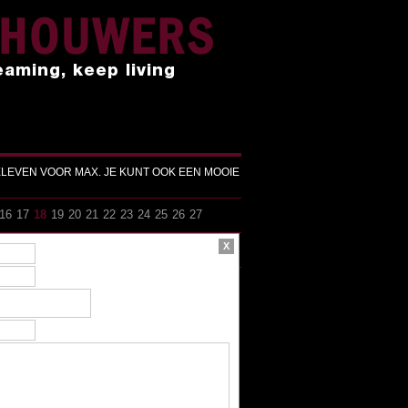
NHOUWERS
eaming, keep living
ELEVEN VOOR MAX. JE KUNT OOK EEN MOOIE
16
17
18
19
20
21
22
23
24
25
26
27
X
16
17
18
19
20
21
22
23
24
25
26
27