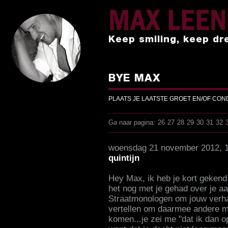
MAX LEE
Keep smiling, keep dr
BYE MAX
PLAATS JE LAATSTE GROET EN/OF CO
Ga naar pagina:
26
27
28
29
30
31
32
woensdag 21 november 2012, 
quintijn
Hey Max, ik heb je kort gekend 
het nog met je gehad over je a
Straatmonologen om jouw verha
vertellen om daarmee andere me
komen...je zei me "dat ik dan 