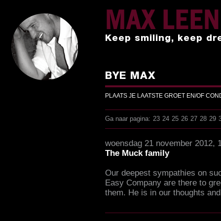
MAX LEE
Keep smiling, keep dr
BYE MAX
PLAATS JE LAATSTE GROET EN/OF CO
Ga naar pagina:
23
24
25
26
27
28
29
woensdag 21 november 2012, 
The Muck family
Our deepest sympathies on suc
Easy Company are there to gre
them. He is in our thoughts and