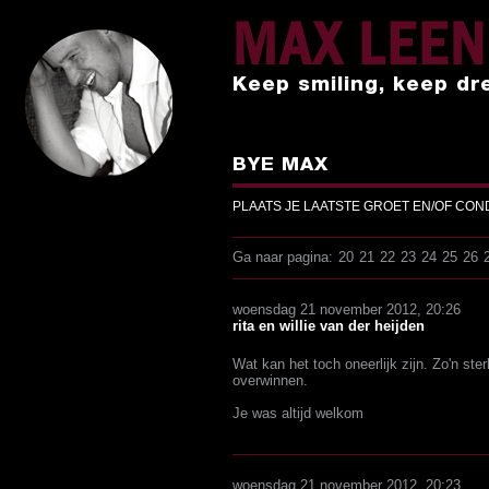
MAX LEE
Keep smiling, keep dr
BYE MAX
PLAATS JE LAATSTE GROET EN/OF CO
Ga naar pagina:
20
21
22
23
24
25
26
woensdag 21 november 2012, 20:26
rita en willie van der heijden
Wat kan het toch oneerlijk zijn. Zo'n st
overwinnen.
Je was altijd welkom
woensdag 21 november 2012, 20:23