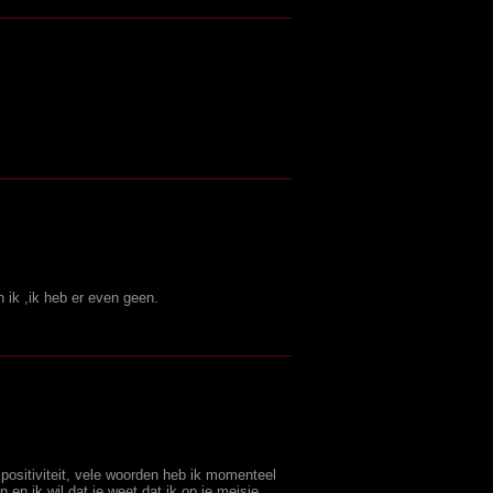
 ik ,ik heb er even geen.
positiviteit, vele woorden heb ik momenteel
 en ik wil dat je weet dat ik op je meisje