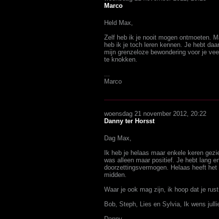
Marco
Held Max,
Zelf heb ik je nooit mogen ontmoeten. Ma
heb ik je toch leren kennen. Je hebt daa
mijn grenzeloze bewondering voor je veerk
te knokken.
...
Marco
woensdag 21 november 2012, 20:22
Danny ter Horsst
Dag Max,
Ik heb je helaas maar enkele keren gezi
was alleen maar positief. Je hebt lang e
doorzettingsvermogen. Helaas heeft het 
midden.
Waar je ook mag zijn, ik hoop dat je rus
Bob, Steph, Lies en Sylvia, Ik wens jullie
Danny