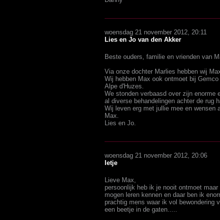
woensdag 21 november 2012, 20:11
Lies en Jo van den Akker
Beste ouders, familie en vrienden van M
Via onze dochter Marlies hebben wij Ma
Wij hebben Max ook ontmoet bij Gemco ti
Alpe d'Huzes.
We stonden verbaasd over zijn enorme ene
al diverse behandelingen achter de rug h
Wij leven erg met jullie mee en wensen a
Max.
Lies en Jo.
woensdag 21 november 2012, 20:06
Ietje
Lieve Max,
persoonlijk heb ik je nooit ontmoet maar 
mogen leren kennen en daar ben ik enor
prachtig mens waar ik vol bewondering vo
een beetje in de gaten.....