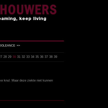
NHOUWERS
eaming, keep living
NDOLEANCE >>
27
28
29
30
31
32
33
34
35
36
37
38
39
erke knul. Maar deze ziekte niet kunnen