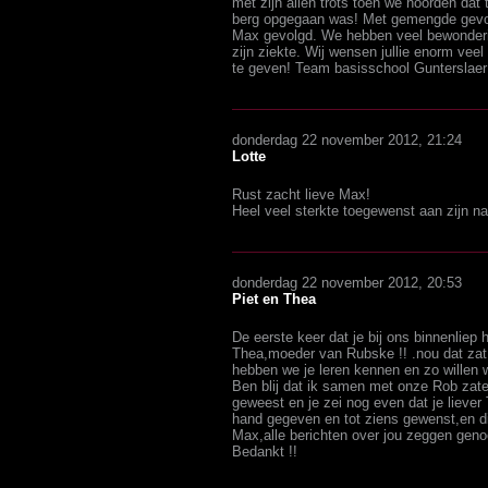
met zijn allen trots toen we hoorden da
berg opgegaan was! Met gemengde gevo
Max gevolgd. We hebben veel bewondering
zijn ziekte. Wij wensen jullie enorm vee
te geven! Team basisschool Gunterslaer
donderdag 22 november 2012, 21:24
Lotte
Rust zacht lieve Max!
Heel veel sterkte toegewenst aan zijn n
donderdag 22 november 2012, 20:53
Piet en Thea
De eerste keer dat je bij ons binnenliep h
Thea,moeder van Rubske !! .nou dat zat
hebben we je leren kennen en zo willen we
Ben blij dat ik samen met onze Rob zater
geweest en je zei nog even dat je lieve
hand gegeven en tot ziens gewenst,en di
Max,alle berichten over jou zeggen genoeg
Bedankt !!