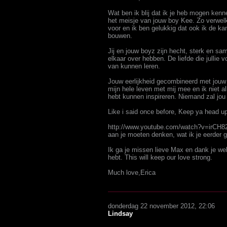
Wat ben ik blij dat ik je heb mogen kenn
het meisje van jouw boy Kee. Zo verwel
voor en ik ben gelukkig dat ook ik de k
bouwen.
Jij en jouw boyz zijn hecht, sterk en sam
elkaar over hebben. De liefde die jullie
van kunnen leren.
Jouw eerlijkheid gecombineerd met jouw po
mijn hele leven met mij mee en ik niet a
hebt kunnen inspireren. Niemand zal jou
Like i said once before, Keep ya head u
http://www.youtube.com/watch?v=irCH82
aan je moeten denken, wat ik je eerder g
Ik ga je missen lieve Max en dank je wel
hebt. This will keep our love strong.
Much love,Erica
donderdag 22 november 2012, 22:06
Lindsay