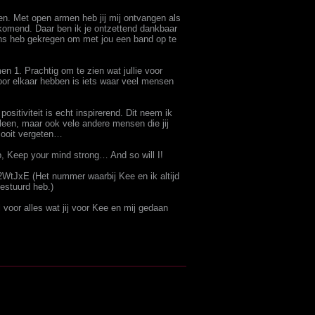
en. Met open armen heb jij mij ontvangen als
komend. Daar ben ik je ontzettend dankbaar
ans heb gekregen om met jou een band op te
en 1. Prachtig om te zien wat jullie voor
 voor elkaar hebben is iets waar veel mensen
sitiviteit is echt inspirerend. Dit neem ik
lleen, maar ook vele andere mensen die jij
 ooit vergeten…
p, Keep your mind strong… And so will I!
WtJxE (Het nummer waarbij Kee en ik altijd
estuurd heb.)
 voor alles wat jij voor Kee en mij gedaan