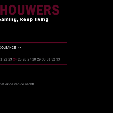
NHOUWERS
eaming, keep living
NDOLEANCE >>
21
22
23
24
25
26
27
28
29
30
31
32
33
 het einde van de nacht!