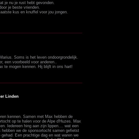
dat je nu je rust hebt gevonden.
door je beste vrienden.
laatste kus en knuffel voor jou jongen.
Marius. Soms is het leven ondoorgrondelijk.
eer, een voorbeeld voor anderen..
 te mogen kennen. Hij blijft in ons hart!
der Linden
leren kennen. Samen met Max hebben de
rtocht op te halen voor de Alpe d'Huzes. Max
en. Iedereen hing aan zijn lippen.... wat een
s hebben we de sponsortocht samen gefietst
o gehad. Een prachtige dag en wat waren we