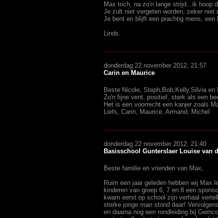
Max toch, na zo'n lange strijd...ik hoop 
Je zult niet vergeten worden, zeker niet 
Je bent en blijft een prachtig mens, een 
Linds.
donderdag 22 november 2012, 21:57
Carin en Maurice
Beste Nicole, Steph,Bob,Kelly,Silvia en 
Zo'n fijne vent, positief, sterk als een b
Het is een voorrecht een kanjer zoals Max
Liefs, Carin, Maurice, Armand, Michel
donderdag 22 november 2012, 21:40
Basisschool Gunterslaer Louise van 
Beste familie en vrienden van Max,
Ruim een jaar geleden hebben wij Max 
kinderen van groep 6, 7 en 8 een sponso
kwam eerst op school zijn verhaal vertell
sterke jonge man stond daar! Vervolgen
en daarna nog een rondleiding bij Gemc