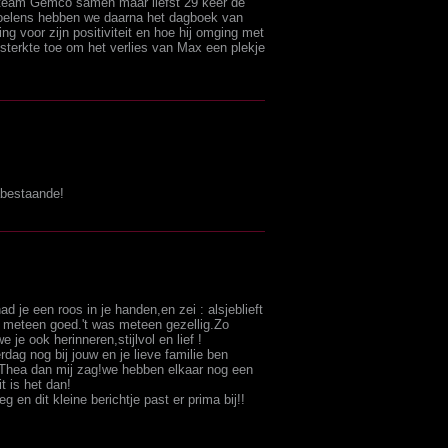
t team Gemco samen maar liefst 29 keer de
elens hebben we daarna het dagboek van
 voor zijn positiviteit en hoe hij omging met
l sterkte toe om het verlies van Max een plekje
abestaande!
ad je een roos in je handen,en zei : alsjeblieft
 meteen goed.'t was meteen gezellig.Zo
 je ook herinneren,stijlvol en lief !
dag nog bij jouw en je lieve familie ben
r Thea dan mij zag!we hebben elkaar nog een
t is het dan!
 en dit kleine berichtje past er prima bij!!